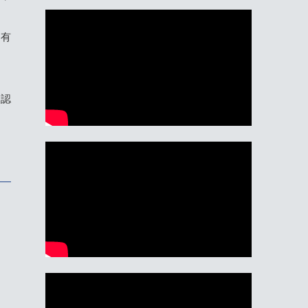
。有
、認