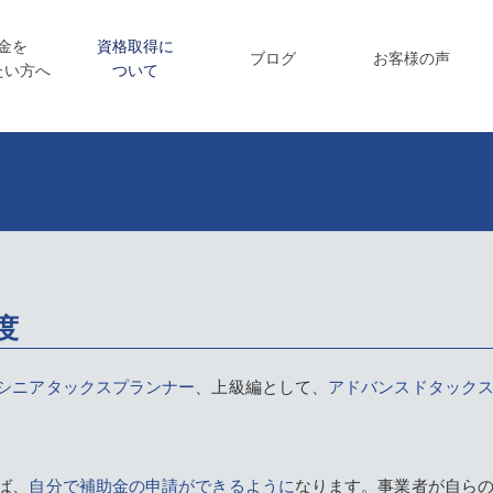
金を
資格取得に
ブログ
お客様の声
たい方へ
ついて
度
シニアタックスプランナー
、上級編として、
アドバンスドタック
ば、
自分で補助金の申請ができるように
なります。事業者が自ら