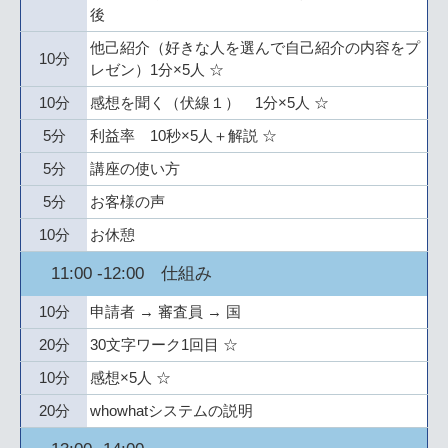
後
他己紹介（好きな人を選んで自己紹介の内容をプ
10分
レゼン）1分×5人 ☆
10分
感想を聞く（伏線１） 1分×5人 ☆
5分
利益率 10秒×5人＋解説 ☆
5分
講座の使い方
5分
お客様の声
10分
お休憩
11:00 -12:00 仕組み
10分
申請者 → 審査員 → 国
20分
30文字ワーク1回目 ☆
10分
感想×5人 ☆
20分
whowhatシステムの説明