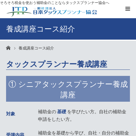
そろそろ税金を使おう
補助金のことならタックスプランナー協会へ
補助金を
活用したい方へ
養成講座コース紹介
資格取得に
ついて
養成講座コース紹介
ーム
ブログ
タックスプランナー養成講座
お客様の声
① シニアタックスプランナー養成
講座
無料プレゼント
補助金の
基礎
を学びたい方。自社の補助金
タックスプランナーについて知る
対象
申請をしたい方。
個別相談
補助金を基礎から学び、自社・自分の補助金
受講内容