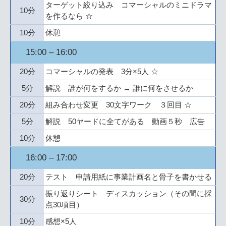
ターゲット絞り込み コマーシャルのミニドラマ
10分
を作るなら ☆
10分
休憩
15:00 – 16:00
20分
コマーシャルの発表 3分×5人 ☆
5分
解説 誰が何をするか → 誰に何をさせるか
20分
組み合わせ変更 30文字ワーク ３回目 ☆
5分
解説 50ヤードに全てがある 動画５秒 広告
10分
休憩
16:00 – 17:00
20分
テスト 申請用紙に事業計画名と骨子を書かせる
振り返りシート ディスカッション（その間に採
30分
点30項目）
10分
感想×5人