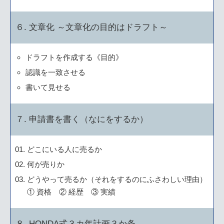
６. 文章化 ～文章化の目的はドラフト～
ドラフトを作成する《目的》
認識を一致させる
書いて見せる
７. 申請書を書く（なにをするか）
どこにいる人に売るか
何が売りか
どうやって売るか（それをするのにふさわしい理由）
① 資格 ② 経歴 ③ 実績
８. HONDA式３カ年計画３か条