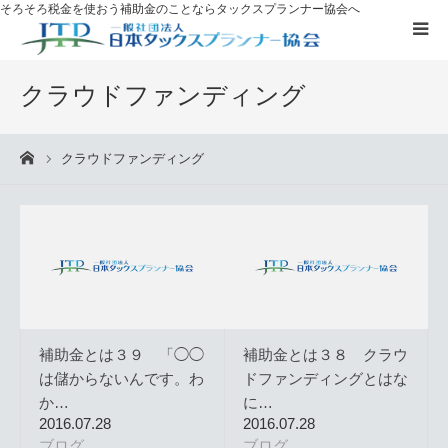
そろそろ税金を使おう
補助金のことならタックスプランナー協会へ
補助金を
活用したい方へ
クラウドファンディング
資格取得に
ついて
クラウドファンディング
ーム
ブログ
お客様の声
無料プレゼント
補助金とは３９ 「◯◯
補助金とは３８ クラウ
タックスプランナーについて知る
は儲からないんです。わ
ドファンディングとはな
か…
に…
2016.07.28
2016.07.28
個別相談
ブログ
ブログ