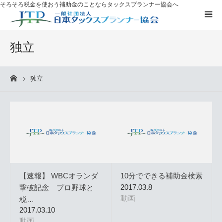
そろそろ税金を使おう
補助金のことならタックスプランナー協会へ
補助金を
活用したい方へ
独立
資格取得に
ついて
独立
ーム
ブログ
お客様の声
無料プレゼント
【速報】 WBCオランダ
10分でできる補助金検索
タックスプランナーについて知る
2017.03.8
撃破記念 プロ野球と
動画
税…
2017.03.10
個別相談
動画