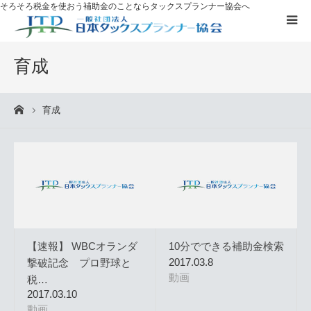
そろそろ税金を使おう
補助金のことならタックスプランナー協会へ
補助金を
活用したい方へ
育成
資格取得に
ついて
育成
ーム
ブログ
お客様の声
無料プレゼント
【速報】 WBCオランダ
10分でできる補助金検索
タックスプランナーについて知る
2017.03.8
撃破記念 プロ野球と
動画
税…
2017.03.10
個別相談
動画