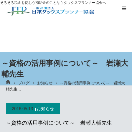
そろそろ税金を使おう
補助金のことならタックスプランナー協会へ
補助金を
活用したい方へ
資格取得に
ついて
ブログ
～資格の活用事例について～ 岩瀬大
輔先生
お客様の声
ーム
ブログ
お知らせ
～資格の活用事例について～ 岩瀬大
輔先生…
無料プレゼント
2016.05.13
お知らせ
タックスプランナーについて知る
～資格の活用事例について～ 岩瀬大輔先生
個別相談