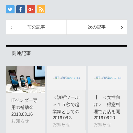
前の記事
次の記事
関連記事
＜診断ツール
【 ＜女性向
ITベンダー専
＞１５秒で起
け＞ 得意料
用の補助金
業家としての
理でお店を開
2018.03.16
2016.08.3
2016.06.20
適性を診断…
く方法 ＜…
お知らせ
お知らせ
お知らせ