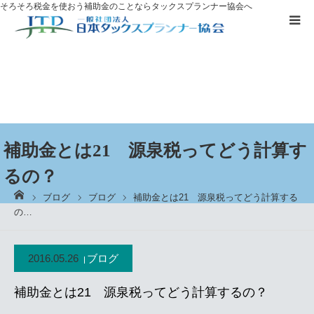
そろそろ税金を使おう
補助金のことならタックスプランナー協会へ
補助金を
活用したい方へ
資格取得に
ついて
ブログ
補助金とは21 源泉税ってどう計算す
るの？
お客様の声
ーム
ブログ
ブログ
補助金とは21 源泉税ってどう計算する
の…
無料プレゼント
2016.05.26
ブログ
タックスプランナーについて知る
補助金とは21 源泉税ってどう計算するの？
個別相談