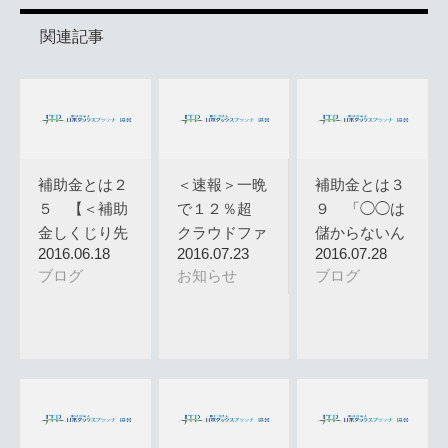
関連記事
補助金とは２
＜速報＞一晩
補助金とは３
５ 【＜補助
で１２％超
９ 「◯◯は
金しくじり先
クラウドファ
儲からないん
2016.06.18
2016.07.23
2016.07.28
生＞ ◯◯…
ンデング …
です。わか…
ブログ
お知らせ
ブログ