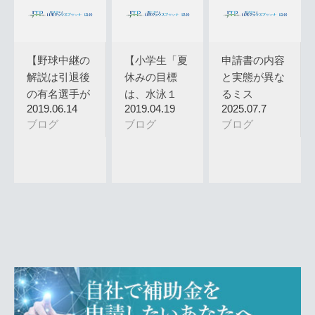
【野球中継の
【小学生「夏
申請書の内容
解説は引退後
休みの目標
と実態が異な
の有名選手が
は、水泳１
るミス
2019.06.14
2019.04.19
2025.07.7
行い、どん…
級、書道２
ブログ
ブログ
ブログ
段、…