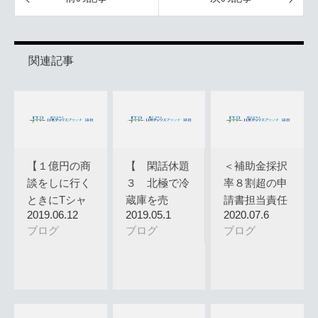
関連記事
【１億円の商
【 閑話休題
＜補助金採択
談をしに行く
３ 北極で冷
率８割超の申
ときにTシャ
蔵庫を売
請書担当責任
2019.06.12
2019.05.1
2020.07.6
ツと短パン…
る・・・？営
編集＞【採…
ブログ
ブログ
ブログ
業…