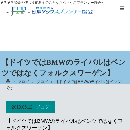
そろそろ税金を使おう
補助金のことならタックスプランナー協会へ
補助金を
活用したい方へ
資格取得に
ついて
ブログ
【ドイツではBMWのライバルはベン
ツではなくフォルクスワーゲン】
お客様の声
ーム
ブログ
ブログ
【ドイツではBMWのライバルはベンツ
では…
無料プレゼント
2019.05.12
ブログ
タックスプランナーについて知る
【ドイツではBMWのライバルはベンツではなくフ
個別相談
ォルクスワーゲン】