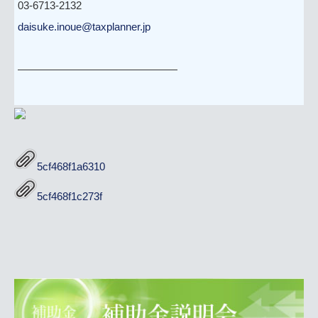
03-6713-2132
daisuke.inoue@taxplanner.jp
———————————————
5cf468f1a6310
5cf468f1c273f