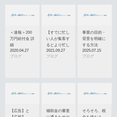
＜速報＞200
【すでに忙し
事業の目的・
万円給付金 詳
い人が集客す
背景を明確に
細
るとより忙し
する方法
2020.04.27
2021.09.27
2025.07.15
くなる】
ブログ
ブログ
ブログ
【広告】と
補助金の審査
そろそろ、税
【広報】
に通るための
金を使おう。