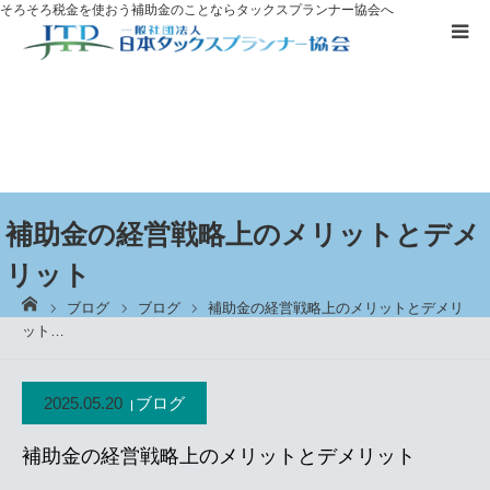
そろそろ税金を使おう
補助金のことならタックスプランナー協会へ
補助金を
活用したい方へ
資格取得に
ついて
ブログ
補助金の経営戦略上のメリットとデメ
リット
お客様の声
ーム
ブログ
ブログ
補助金の経営戦略上のメリットとデメリ
ット…
無料プレゼント
2025.05.20
ブログ
タックスプランナーについて知る
補助金の経営戦略上のメリットとデメリット
個別相談