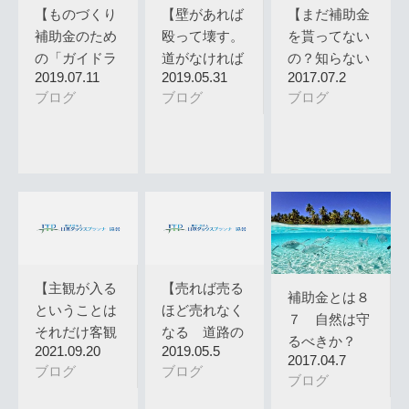
【ものづくり
【壁があれば
【まだ補助金
補助金のため
殴って壊す。
を貰ってない
の「ガイドラ
道がなければ
の？知らない
2019.07.11
2019.05.31
2017.07.2
イン」 事…
自分で作る…
人は損をす…
ブログ
ブログ
ブログ
【主観が入る
【売れば売る
補助金とは８
ということは
ほど売れなく
７ 自然は守
それだけ客観
なる 道路の
るべきか？
2021.09.20
2019.05.5
性が損なわ…
白線引きの…
2017.04.7
ブログ
ブログ
ブログ