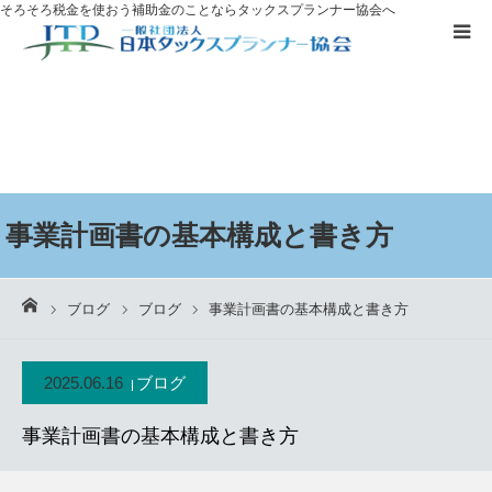
そろそろ税金を使おう
補助金のことならタックスプランナー協会へ
補助金を
活用したい方へ
資格取得に
ついて
ブログ
事業計画書の基本構成と書き方
お客様の声
ーム
ブログ
ブログ
事業計画書の基本構成と書き方
無料プレゼント
2025.06.16
ブログ
タックスプランナーについて知る
事業計画書の基本構成と書き方
個別相談