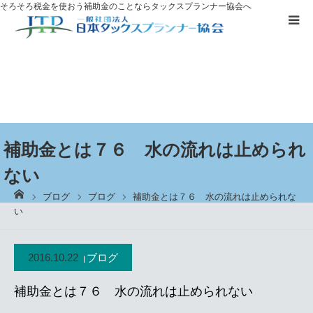
そろそろ税金を使おう
補助金のことならタックスプランナー協会へ
補助金を
活用したい方へ
資格取得に
ついて
ブログ
補助金とは７６ 水の流れは止められ
ない
お客様の声
ーム
ブログ
ブログ
補助金とは７６ 水の流れは止められな
い
無料プレゼント
2016.10.22
ブログ
タックスプランナーについて知る
補助金とは７６ 水の流れは止められない
個別相談