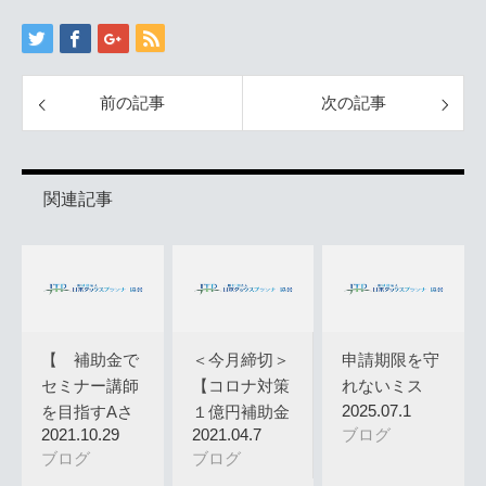
前の記事
次の記事
関連記事
【 補助金で
＜今月締切＞
申請期限を守
セミナー講師
【コロナ対策
れないミス
2025.07.1
を目指すAさ
１億円補助金
2021.10.29
2021.04.7
ブログ
んの物語4…
緊急攻略…
ブログ
ブログ