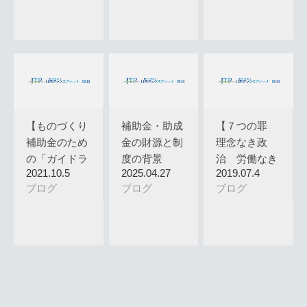
【ものづくり
補助金・助成
【７つの罪
補助金のため
金の財源と制
理念なき政
の「ガイドラ
度の背景
治 労働なき
2021.10.5
2025.04.27
2019.07.4
イン」 事…
富 良心な
ブログ
ブログ
ブログ
き…