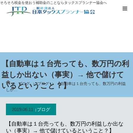
そろそろ税金を使おう
補助金のことならタックスプランナー協会へ
補助金を
活用したい方へ
資格取得に
ついて
ブログ
【自動車は１台売っても、数万円の利
益しか出ない（事実）→ 他で儲けて
お客様の声
ーム
ブログ
ブログ
【自動車は１台売っても、数万円の利益
いるということ？】
しか…
無料プレゼント
2019.06.11
ブログ
タックスプランナーについて知る
【自動車は１台売っても、数万円の利益しか出な
個別相談
い（事実）→ 他で儲けているということ？】