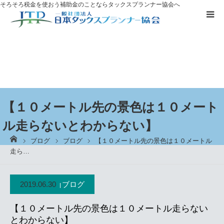
そろそろ税金を使おう
補助金のことならタックスプランナー協会へ
補助金を
活用したい方へ
資格取得に
ついて
ブログ
【１０メートル先の景色は１０メート
ル走らないとわからない】
お客様の声
ーム
ブログ
ブログ
【１０メートル先の景色は１０メートル
走ら…
無料プレゼント
2019.06.30
ブログ
タックスプランナーについて知る
【１０メートル先の景色は１０メートル走らない
個別相談
とわからない】