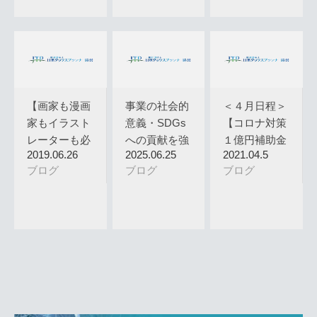
【画家も漫画
事業の社会的
＜４月日程＞
家もイラスト
意義・SDGs
【コロナ対策
レーターも必
への貢献を強
１億円補助金
2019.06.26
2025.06.25
2021.04.5
ず下書きを…
調
緊急攻略…
ブログ
ブログ
ブログ