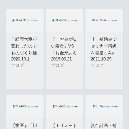
「総理大臣が
【「お金がな
【 補助金で
変わったので
い若者」VS
セミナー講師
ものづくり補
「お金がある
を目指すAさ
2020.10.1
2019.06.21
2021.10.29
助金がなく…
高齢者」ど…
んの物語６…
ブログ
ブログ
ブログ
【歯医者「初
【１０メート
資金計画・補