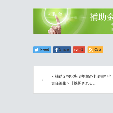
Tweet
Share
+1
RSS
＜補助金採択率８割超の申請書担当
責任編集＞【採択される…