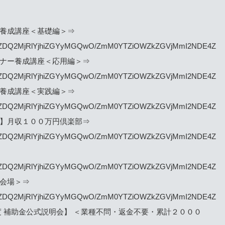
ー養成講座＜基礎編＞⇒
01/NDZhZDQ2MjRlYjhiZGYyMGQwO/ZmM0YTZiOWZkZGVjMmI2NDE4Z
ンナー養成講座＜応用編＞⇒
36/NDZhZDQ2MjRlYjhiZGYyMGQwO/ZmM0YTZiOWZkZGVjMmI2NDE4Z
ー養成講座＜実践編＞⇒
31/NDZhZDQ2MjRlYjhiZGYyMGQwO/ZmM0YTZiOWZkZGVjMmI2NDE4Z
会】月収１００万円倶楽部⇒
87/NDZhZDQ2MjRlYjhiZGYyMGQwO/ZmM0YTZiOWZkZGVjMmI2NDE4Z
72/NDZhZDQ2MjRlYjhiZGYyMGQwO/ZmM0YTZiOWZkZGVjMmI2NDE4Z
外会場＞⇒
51/NDZhZDQ2MjRlYjhiZGYyMGQwO/ZmM0YTZiOWZkZGVjMmI2NDE4Z
 補助金公式説明会】 ＜業種不問・返金不要・累計２０００