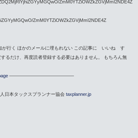
29/NDZhZDQ2MjRlYjhiZGYyMGQwO/ZmM0YTZiOWZkZGVjMmI2NDE4Z
MjRlYjhiZGYyMGQwO/ZmM0YTZiOWZkZGVjMmI2NDE4Z
知が行く ほかのメールに埋もれない この記事に いいね す
定するだけ、再度読者登録する必要はありません。 もちろん無
page
——————————————
法人日本タックスプランナー協会
taxplanner.jp