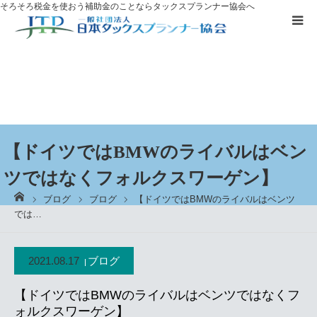
そろそろ税金を使おう
補助金のことならタックスプランナー協会へ
補助金を
活用したい方へ
資格取得に
ついて
ブログ
【ドイツではBMWのライバルはベン
ツではなくフォルクスワーゲン】
お客様の声
ーム
ブログ
ブログ
【ドイツではBMWのライバルはベンツ
では…
無料プレゼント
2021.08.17
ブログ
タックスプランナーについて知る
【ドイツではBMWのライバルはベンツではなくフ
個別相談
ォルクスワーゲン】